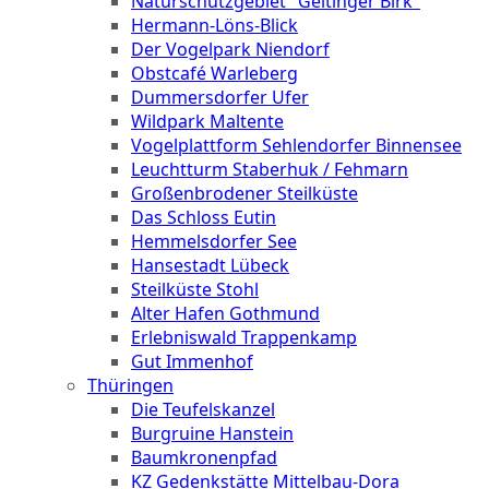
Naturschutzgebiet "Geltinger Birk"
Hermann-Löns-Blick
Der Vogelpark Niendorf
Obstcafé Warleberg
Dummersdorfer Ufer
Wildpark Maltente
Vogelplattform Sehlendorfer Binnensee
Leuchtturm Staberhuk / Fehmarn
Großenbrodener Steilküste
Das Schloss Eutin
Hemmelsdorfer See
Hansestadt Lübeck
Steilküste Stohl
Alter Hafen Gothmund
Erlebniswald Trappenkamp
Gut Immenhof
Thüringen
Die Teufelskanzel
Burgruine Hanstein
Baumkronenpfad
KZ Gedenkstätte Mittelbau-Dora