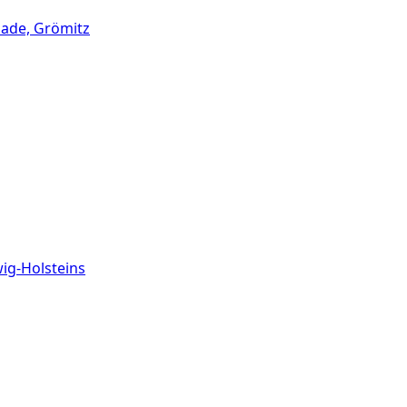
nade, Grömitz
wig-Holsteins