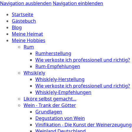
Navigation ausblenden
Navigation einblenden
Startseite
Gästebuch
Blog
Meine Heimat
Meine Hobbies
Rum
Rumherstellung
Wie verkoste ich professionell und richtig?
Rum-Empfehlungen
Whsik(e)y
Whisk(e)y-Herstellung
Wie verkoste ich professionell und richtig?
Whisk(e)y-Empfehlungen
Liköre selbst gemacht...
Wein - Trank der Götter
Grundlagen
Degustation von Wein
Vinifikation - Die Kunst der Weinerzeugung
Weinland Deutschland