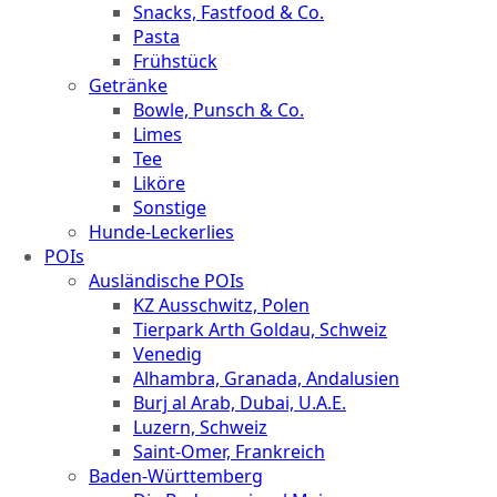
Snacks, Fastfood & Co.
Pasta
Frühstück
Getränke
Bowle, Punsch & Co.
Limes
Tee
Liköre
Sonstige
Hunde-Leckerlies
POIs
Ausländische POIs
KZ Ausschwitz, Polen
Tierpark Arth Goldau, Schweiz
Venedig
Alhambra, Granada, Andalusien
Burj al Arab, Dubai, U.A.E.
Luzern, Schweiz
Saint-Omer, Frankreich
Baden-Württemberg