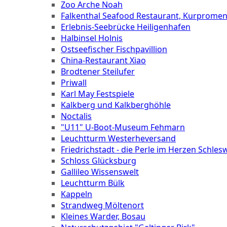
Zoo Arche Noah
Falkenthal Seafood Restaurant, Kurprome
Erlebnis-Seebrücke Heiligenhafen
Halbinsel Holnis
Ostseefischer Fischpavillion
China-Restaurant Xiao
Brodtener Steilufer
Priwall
Karl May Festspiele
Kalkberg und Kalkberghöhle
Noctalis
"U11" U-Boot-Museum Fehmarn
Leuchtturm Westerheversand
Friedrichstadt - die Perle im Herzen Schles
Schloss Glücksburg
Gallileo Wissenswelt
Leuchtturm Bülk
Kappeln
Strandweg Möltenort
Kleines Warder, Bosau