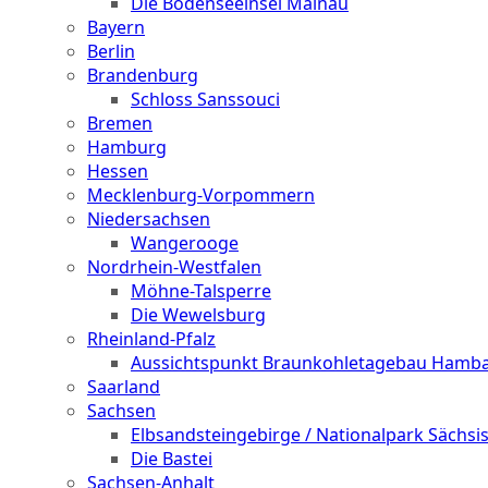
Die Bodenseeinsel Mainau
Bayern
Berlin
Brandenburg
Schloss Sanssouci
Bremen
Hamburg
Hessen
Mecklenburg-Vorpommern
Niedersachsen
Wangerooge
Nordrhein-Westfalen
Möhne-Talsperre
Die Wewelsburg
Rheinland-Pfalz
Aussichtspunkt Braunkohletagebau Hamb
Saarland
Sachsen
Elbsandsteingebirge / Nationalpark Sächsi
Die Bastei
Sachsen-Anhalt