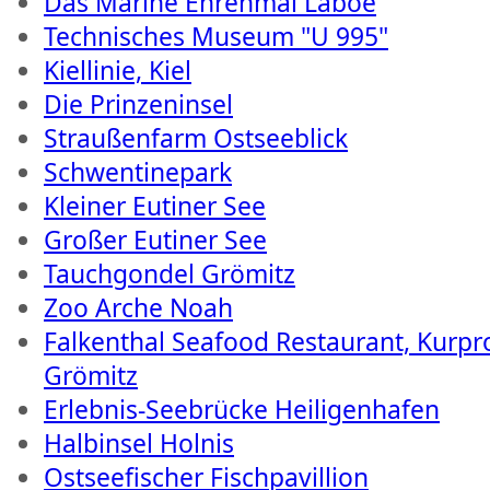
Das Marine Ehrenmal Laboe
Technisches Museum "U 995"
Kiellinie, Kiel
Die Prinzeninsel
Straußenfarm Ostseeblick
Schwentinepark
Kleiner Eutiner See
Großer Eutiner See
Tauchgondel Grömitz
Zoo Arche Noah
Falkenthal Seafood Restaurant, Kurp
Grömitz
Erlebnis-Seebrücke Heiligenhafen
Halbinsel Holnis
Ostseefischer Fischpavillion