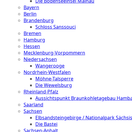
Die Bodenseeinsel Mainau
Bayern
Berlin
Brandenburg
Schloss Sanssouci
Bremen
Hamburg
Hessen
Mecklenburg-Vorpommern
Niedersachsen
Wangerooge
Nordrhein-Westfalen
Möhne-Talsperre
Die Wewelsburg
Rheinland-Pfalz
Aussichtspunkt Braunkohletagebau Hamb
Saarland
Sachsen
Elbsandsteingebirge / Nationalpark Sächsi
Die Bastei
Sachsen-Anhalt