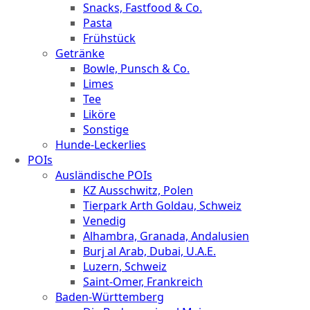
Snacks, Fastfood & Co.
Pasta
Frühstück
Getränke
Bowle, Punsch & Co.
Limes
Tee
Liköre
Sonstige
Hunde-Leckerlies
POIs
Ausländische POIs
KZ Ausschwitz, Polen
Tierpark Arth Goldau, Schweiz
Venedig
Alhambra, Granada, Andalusien
Burj al Arab, Dubai, U.A.E.
Luzern, Schweiz
Saint-Omer, Frankreich
Baden-Württemberg