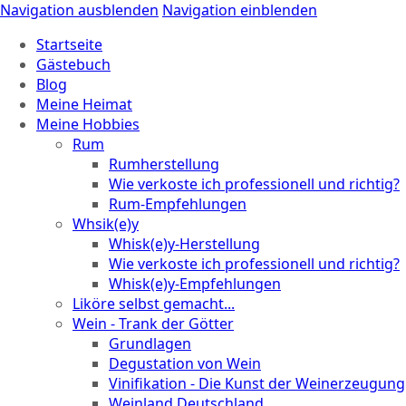
Navigation ausblenden
Navigation einblenden
Startseite
Gästebuch
Blog
Meine Heimat
Meine Hobbies
Rum
Rumherstellung
Wie verkoste ich professionell und richtig?
Rum-Empfehlungen
Whsik(e)y
Whisk(e)y-Herstellung
Wie verkoste ich professionell und richtig?
Whisk(e)y-Empfehlungen
Liköre selbst gemacht...
Wein - Trank der Götter
Grundlagen
Degustation von Wein
Vinifikation - Die Kunst der Weinerzeugung
Weinland Deutschland