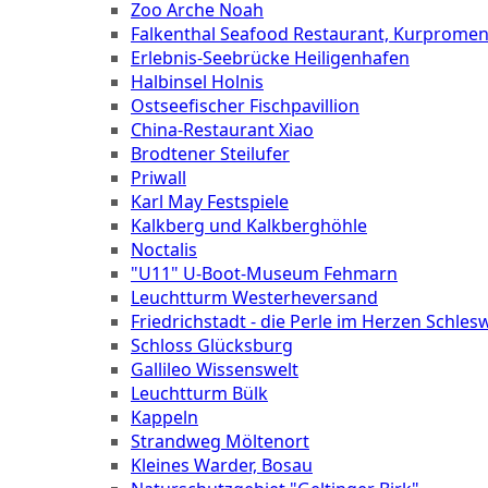
Zoo Arche Noah
Falkenthal Seafood Restaurant, Kurprome
Erlebnis-Seebrücke Heiligenhafen
Halbinsel Holnis
Ostseefischer Fischpavillion
China-Restaurant Xiao
Brodtener Steilufer
Priwall
Karl May Festspiele
Kalkberg und Kalkberghöhle
Noctalis
"U11" U-Boot-Museum Fehmarn
Leuchtturm Westerheversand
Friedrichstadt - die Perle im Herzen Schles
Schloss Glücksburg
Gallileo Wissenswelt
Leuchtturm Bülk
Kappeln
Strandweg Möltenort
Kleines Warder, Bosau