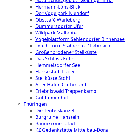
Naturschutzgebiet "Geltinger Birk"
Hermann-Löns-Blick
Der Vogelpark Niendorf
Obstcafé Warleberg
Dummersdorfer Ufer
Wildpark Maltente
Vogelplattform Sehlendorfer Binnensee
Leuchtturm Staberhuk / Fehmarn
Großenbrodener Steilküste
Das Schloss Eutin
Hemmelsdorfer See
Hansestadt Lübeck
Steilküste Stohl
Alter Hafen Gothmund
Erlebniswald Trappenkamp
Gut Immenhof
Thüringen
Die Teufelskanzel
Burgruine Hanstein
Baumkronenpfad
KZ Gedenkstätte Mittelbau-Dora