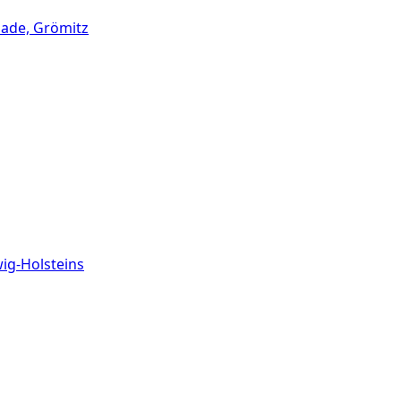
nade, Grömitz
wig-Holsteins