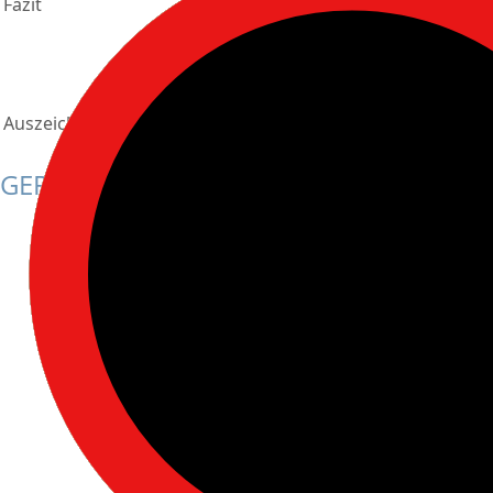
Fazit
Rum ist aus meiner 
"pur trink"-Rum. E
diesen als Mixer z
Auszeichnungen
-
GERUCH
0 Punkte
Frucht
0 Punkte
Floral
0 Punkte
Gewürze
0 Punkte
Holz
0 Punkte
Röstig
0 Punkte