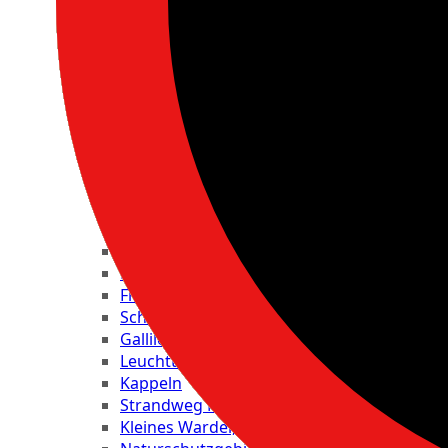
Zoo Arche Noah
Falkenthal Seafood Restaurant, Kurprome
Erlebnis-Seebrücke Heiligenhafen
Halbinsel Holnis
Ostseefischer Fischpavillion
China-Restaurant Xiao
Brodtener Steilufer
Priwall
Karl May Festspiele
Kalkberg und Kalkberghöhle
Noctalis
"U11" U-Boot-Museum Fehmarn
Leuchtturm Westerheversand
Friedrichstadt - die Perle im Herzen Schles
Schloss Glücksburg
Gallileo Wissenswelt
Leuchtturm Bülk
Kappeln
Strandweg Möltenort
Kleines Warder, Bosau