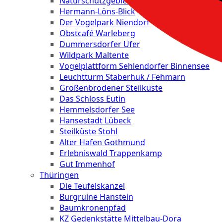
Naturschutzgebiet "Geltinger Birk"
Hermann-Löns-Blick
Der Vogelpark Niendorf
Obstcafé Warleberg
Dummersdorfer Ufer
Wildpark Maltente
Vogelplattform Sehlendorfer Binnensee
Leuchtturm Staberhuk / Fehmarn
Großenbrodener Steilküste
Das Schloss Eutin
Hemmelsdorfer See
Hansestadt Lübeck
Steilküste Stohl
Alter Hafen Gothmund
Erlebniswald Trappenkamp
Gut Immenhof
Thüringen
Die Teufelskanzel
Burgruine Hanstein
Baumkronenpfad
KZ Gedenkstätte Mittelbau-Dora