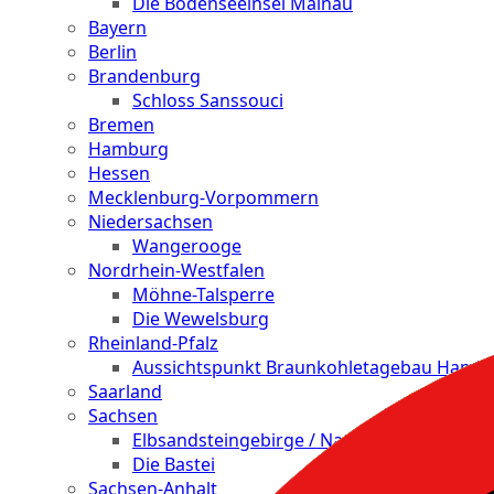
Die Bodenseeinsel Mainau
Bayern
Berlin
Brandenburg
Schloss Sanssouci
Bremen
Hamburg
Hessen
Mecklenburg-Vorpommern
Niedersachsen
Wangerooge
Nordrhein-Westfalen
Möhne-Talsperre
Die Wewelsburg
Rheinland-Pfalz
Aussichtspunkt Braunkohletagebau Hamb
Saarland
Sachsen
Elbsandsteingebirge / Nationalpark Sächsi
Die Bastei
Sachsen-Anhalt