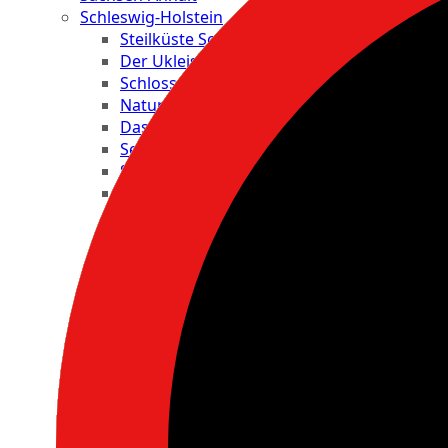
Schleswig-Holstein
Steilküste Schwedeneck
Der Ukleisee
Schloss Plön
Naturschutzgebiet Kleiner Binnensee
Das Eidersperrwerk
Seehundstation Friedrichskoog
Schloss Gottorf
Wikinger Museum Haithabu
Freilichtmuseum Molfsee
Schönberger Strand
Das Marine Ehrenmal Laboe
Technisches Museum "U 995"
Kiellinie, Kiel
Die Prinzeninsel
Straußenfarm Ostseeblick
Schwentinepark
Kleiner Eutiner See
Großer Eutiner See
Tauchgondel Grömitz