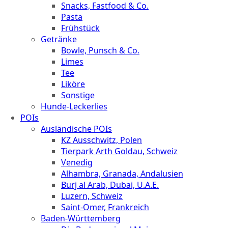
Snacks, Fastfood & Co.
Pasta
Frühstück
Getränke
Bowle, Punsch & Co.
Limes
Tee
Liköre
Sonstige
Hunde-Leckerlies
POIs
Ausländische POIs
KZ Ausschwitz, Polen
Tierpark Arth Goldau, Schweiz
Venedig
Alhambra, Granada, Andalusien
Burj al Arab, Dubai, U.A.E.
Luzern, Schweiz
Saint-Omer, Frankreich
Baden-Württemberg