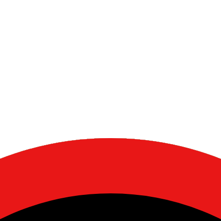
ach
sche Schweiz