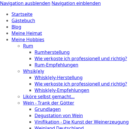
Navigation ausblenden
Navigation einblenden
Startseite
Gästebuch
Blog
Meine Heimat
Meine Hobbies
Rum
Rumherstellung
Wie verkoste ich professionell und richtig?
Rum-Empfehlungen
Whsik(e)y
Whisk(e)y-Herstellung
Wie verkoste ich professionell und richtig?
Whisk(e)y-Empfehlungen
Liköre selbst gemacht...
Wein - Trank der Götter
Grundlagen
Degustation von Wein
Vinifikation - Die Kunst der Weinerzeugung
Weinland Deutschland