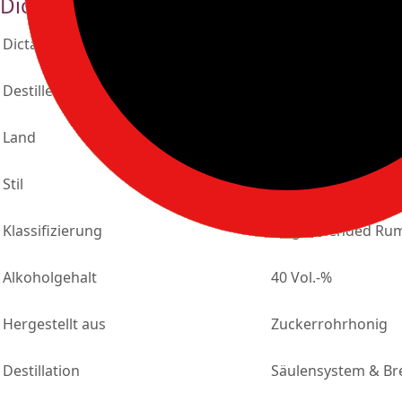
Dictador XO Perpetual
Dictador XO Perpetual
Destillerie
Destileria Colombi
Land
Kolumbien
Stil
Spanischer Stil
Klassifizierung
Single Blended Ru
Alkoholgehalt
40 Vol.-%
Hergestellt aus
Zuckerrohrhonig
Destillation
Säulensystem & Br