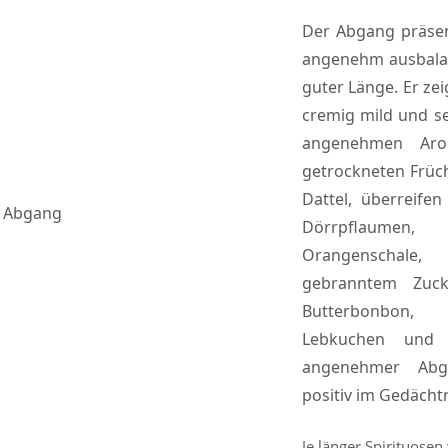
Der Abgang präsent
angenehm ausbalan
guter Länge. Er zeig
cremig mild und se
angenehmen Aro
getrockneten Früch
Dattel, überreifen
Abgang
Dörrpflaumen,
Orangenschale, 
gebranntem Zuck
Butterbonbon, 
Lebkuchen und 
angenehmer Abg
positiv im Gedächtn
Je länger Spirituose