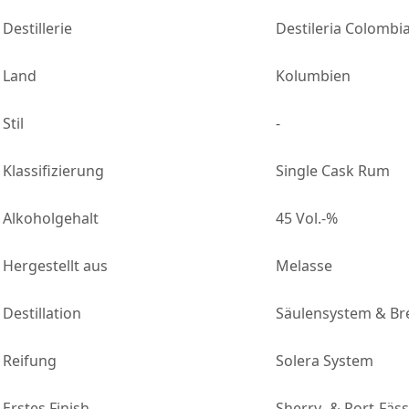
Destillerie
Destileria Colombi
Land
Kolumbien
Stil
-
Klassifizierung
Single Cask Rum
Alkoholgehalt
45 Vol.-%
Hergestellt aus
Melasse
Destillation
Säulensystem & Br
Reifung
Solera System
Erstes Finish
Sherry- & Port-Fäs