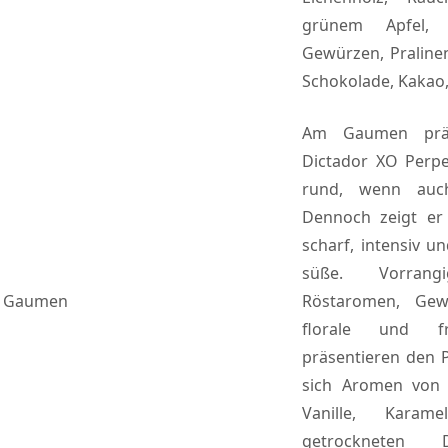
grünem Apfel, A
Gewürzen, Praline
Schokolade, Kakao,
Am Gaumen präs
Dictador XO Perpe
rund, wenn auch
Dennoch zeigt er 
scharf, intensiv u
süße. Vorran
Gaumen
Röstaromen, Ge
florale und f
präsentieren den P
sich Aromen von K
Vanille, Karame
getrockneten D