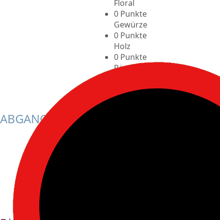
Floral
0 Punkte
Gewürze
0 Punkte
Holz
0 Punkte
Röstig
0 Punkte
Rund
ABGANG
0
Kurz
0
Mittel
0
Lang