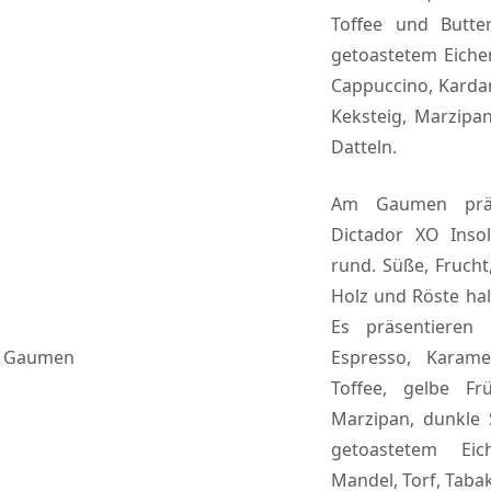
Toffee und Butte
getoastetem Eiche
Cappuccino, Kardam
Keksteig, Marzipa
Datteln.
Am Gaumen präs
Dictador XO Insol
rund. Süße, Frucht
Holz und Röste hal
Es präsentieren
Gaumen
Espresso, Karamel
Toffee, gelbe Frü
Marzipan, dunkle 
getoastetem Eich
Mandel, Torf, Taba