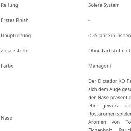
Reifung
Solera System
Erstes Finish
-
Hauptreifung
< 35 Jahre in Eich
Zusatzstoffe
Ohne Farbstoffe /
Farbe
Mahagoni
Der Dictador XO Pe
sich dem Auge gesc
der Nase präsentie
eher gewürz- und
Röstaromen spielen
Nase
Aromen von Tof
Eichenholz, Rauc