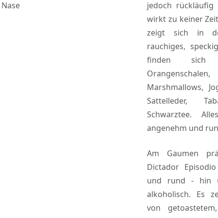
Nase
jedoch rückläufig
wirkt zu keiner Zei
zeigt sich in d
rauchiges, specki
finden sic
Orangensch
Marshmallows, Jo
Sattelleder, 
Schwarztee. All
angenehm und run
Am Gaumen präs
Dictador Episodio
und rund - hin 
alkoholisch. Es 
von getoastetem