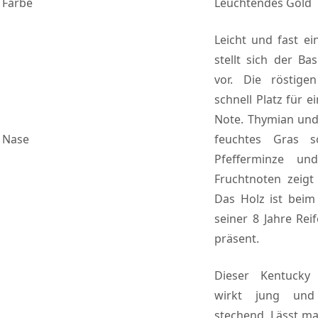
Farbe
Leuchtendes Gold
Leicht und fast e
stellt sich der B
vor. Die röstig
schnell Platz für e
Note. Thymian und
Nase
feuchtes Gras 
Pfefferminze u
Fruchtnoten zeigt 
Das Holz ist beim
seiner 8 Jahre Rei
präsent.
Dieser Kentucky
wirkt jung und
stechend. Lässt m