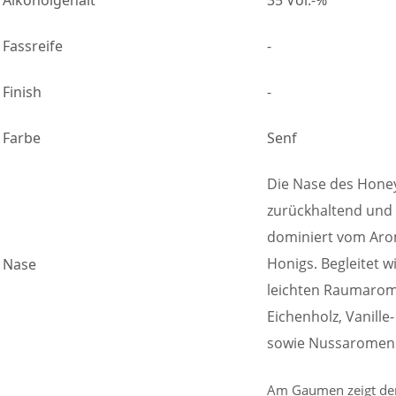
Alkoholgehalt
35 Vol.-%
Fassreife
-
Finish
-
Farbe
Senf
Die Nase des Honey 
zurückhaltend und k
dominiert vom Aro
Honigs. Begleitet w
Nase
leichten Raumaro
Eichenholz, Vanill
sowie Nussaromen
Am Gaumen zeigt de