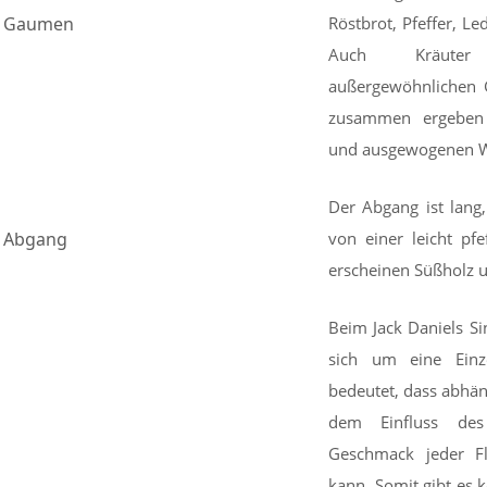
Gaumen
Röstbrot, Pfeffer, Le
Auch Kräute
außergewöhnlichen G
zusammen ergeben
und ausgewogenen W
Der Abgang ist lang
Abgang
von einer leicht pfe
erscheinen Süßholz 
Beim Jack Daniels Si
sich um eine Einze
bedeutet, dass abhä
dem Einfluss des
Geschmack jeder Fl
kann. Somit gibt es k