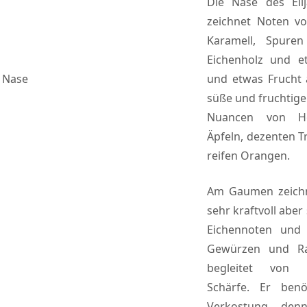
Die Nase des Eli
zeichnet Noten vo
Karamell, Spure
Eichenholz und e
Nase
und etwas Frucht 
süße und fruchtige
Nuancen von Ho
Äpfeln, dezenten 
reifen Orangen.
Am Gaumen zeichne
sehr kraftvoll abe
Eichennoten und
Gewürzen und Ra
begleitet von 
Schärfe. Er benö
Verkostung, de