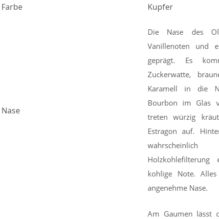
Farbe
Kupfer
Die Nase des O
Vanillenoten und e
geprägt. Es ko
Zuckerwatte, brau
Karamell in die N
Bourbon im Glas v
Nase
treten würzig kräu
Estragon auf. Hinte
wahrscheinl
Holzkohlefilterung
kohlige Note. Alle
angenehme Nase.
Am Gaumen lässt d