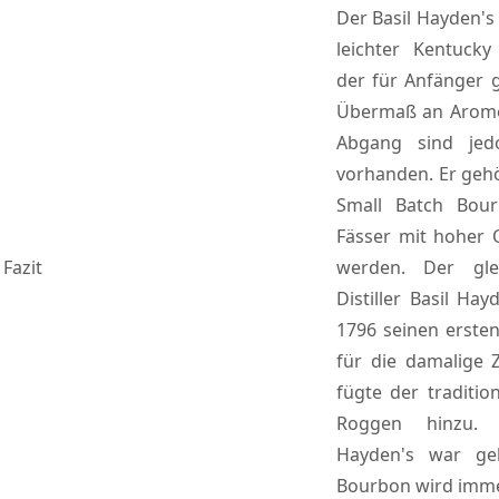
Der Basil Hayden's
leichter Kentucky
der für Anfänger g
Übermaß an Arom
Abgang sind jed
vorhanden. Er geh
Small Batch Bour
Fässer mit hoher 
Fazit
werden. Der gle
Distiller Basil Ha
1796 seinen erste
für die damalige Z
fügte der traditio
Roggen hinzu. 
Hayden's war ge
Bourbon wird imme